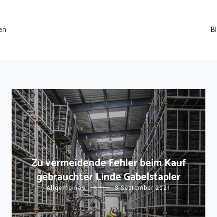
en
B
Zu vermeidende Fehler beim Kauf
gebrauchter Linde Gabelstapler
Allgemeines
3 September 2021